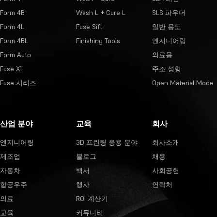
Form 4B
Wash L + Cure L
SLS 파우더
Form 4L
Fuse Sift
일반 용도
Form 4BL
Finishing Tools
엔지니어링
Form Auto
의료용
Fuse X1
주조 성형
Fuse 시리즈
Open Material Mode
산업 분야
교육
회사
엔지니어링
3D 프린팅 응용 분야
회사소개
제조업
블로그
채용
자동차
백서
사회공헌
항공우주
행사
연락처
의료
ROI 계산기
교육
커뮤니티