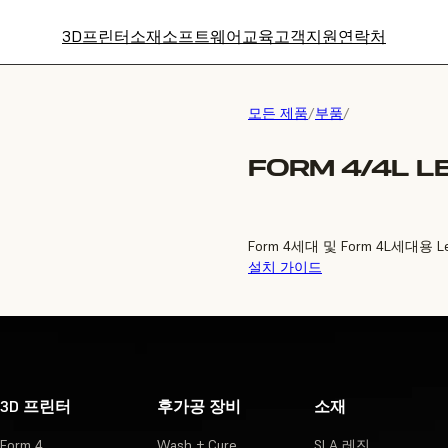
3D프린터
소재
소프트웨어
교육
고객지원
연락처
모든 제품
/
부품
/
FORM 4/4L L
Form 4세대 및 Form 4L세대용 L
설치 가이드
3D 프린터
후가공 장비
소재
Form 4
Wash + Cure
SLA 레진