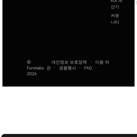
ROI 계
산기
커뮤
니티
©
개인정보 보호정책
·
이용 약
Formlabs
관
·
경품행사
·
FAQ
2026