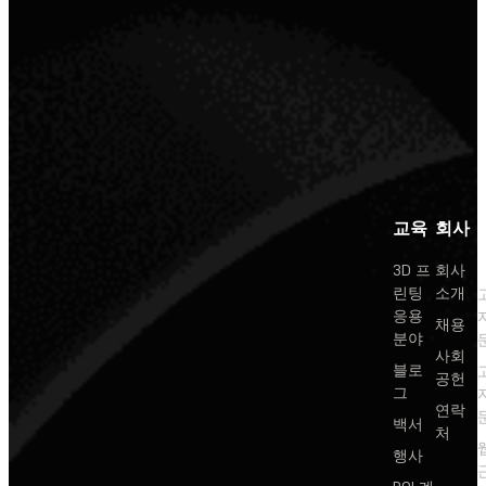
교육
회사
3D 프
회사
린팅
소개
응용
채용
분야
사회
블로
공헌
그
연락
백서
처
행사