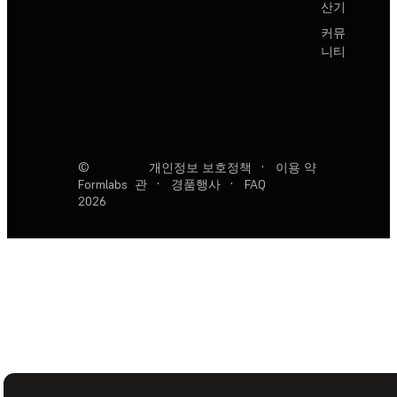
산기
커뮤
니티
©
개인정보 보호정책
·
이용 약
Formlabs
관
·
경품행사
·
FAQ
2026