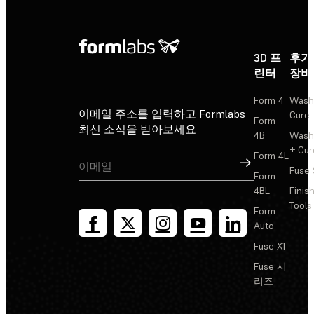
3D 프
후가
린터
장비
Form 4
Wash
이메일 주소를 입력하고 Formlabs
Cure
Form
최신 소식을 받아보세요
4B
Wash
+ Cur
Form 4L
가입
Fuse 
Form
4BL
Finis
Tools
Form
Auto
Fuse X1
Fuse 시
리즈