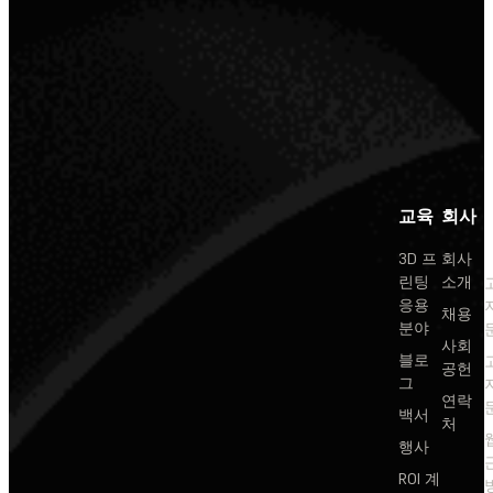
교육
회사
3D 프
회사
린팅
소개
응용
채용
분야
사회
블로
공헌
그
연락
백서
처
행사
ROI 계