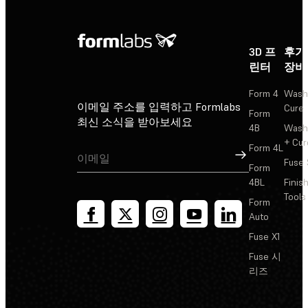
3D 프
후가
린터
장비
Form 4
Wash
이메일 주소를 입력하고 Formlabs
Cure
Form
최신 소식을 받아보세요
4B
Wash
+ Cur
Form 4L
가입
Fuse 
Form
4BL
Finis
Tools
Form
Auto
Fuse X1
Fuse 시
리즈