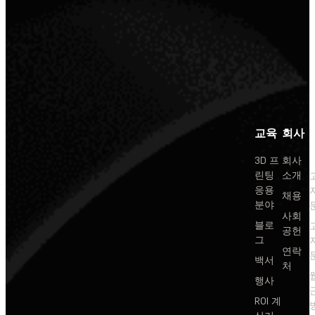
교육
회사
3D 프
회사
린팅
소개
응용
채용
분야
사회
블로
공헌
그
연락
백서
처
행사
ROI 계