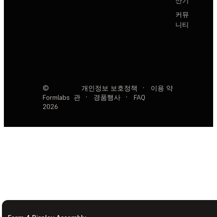
산기
커뮤
니티
©
개인정보 보호정책
·
이용 약
Formlabs
관
·
경품행사
·
FAQ
2026