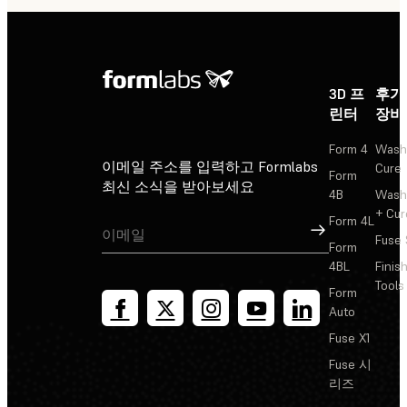
3D 프
후가
린터
장비
Form 4
Wash
이메일 주소를 입력하고 Formlabs
Cure
Form
최신 소식을 받아보세요
4B
Wash
+ Cur
Form 4L
가입
Fuse 
Form
4BL
Finis
Tools
Form
Auto
Fuse X1
Fuse 시
리즈