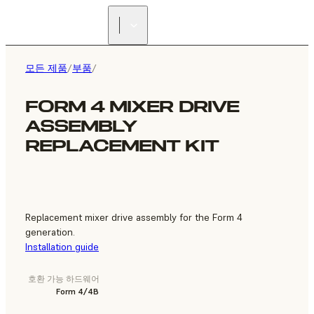
리셀러 찾기
모든 제품
/
부품
/
FORM 4 MIXER DRIVE
ASSEMBLY
REPLACEMENT KIT
Replacement mixer drive assembly for the Form 4
generation.
Installation guide
호환 가능 하드웨어
Form 4/4B