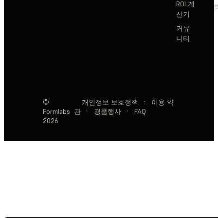
ROI 계
산기
커뮤
니티
©
개인정보 보호정책
·
이용 약
Formlabs
관
·
경품행사
·
FAQ
2026