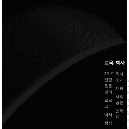
교육
회사
3D 프
회사
린팅
소개
응용
채용
분야
사회
블로
공헌
그
연락
백서
처
행사