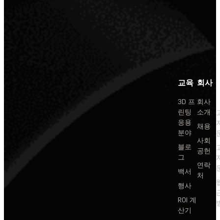
교육
회사
3D 프
회사
린팅
소개
응용
채용
분야
사회
블로
공헌
그
연락
백서
처
행사
ROI 계
산기