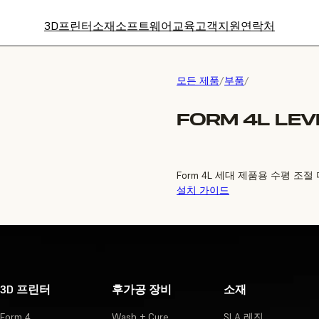
3D프린터
소재
소프트웨어
교육
고객지원
연락처
모든 제품
/
부품
/
FORM 4L LEV
Form 4L 세대 제품용 수평 조절
설치 가이드
3D 프린터
후가공 장비
소재
Form 4
Wash + Cure
SLA 레진