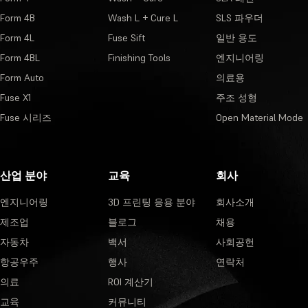
Form 4B
Wash L + Cure L
SLS 파우더
Form 4L
Fuse Sift
일반 용도
Form 4BL
Finishing Tools
엔지니어링
Form Auto
의료용
Fuse X1
주조 성형
Fuse 시리즈
Open Material Mode
산업 분야
교육
회사
엔지니어링
3D 프린팅 응용 분야
회사소개
제조업
블로그
채용
자동차
백서
사회공헌
항공우주
행사
연락처
의료
ROI 계산기
교육
커뮤니티