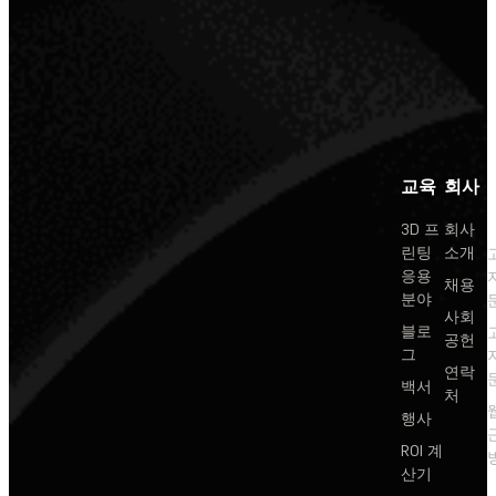
교육
회사
3D 프
회사
린팅
소개
응용
채용
분야
사회
블로
공헌
그
연락
백서
처
행사
ROI 계
산기