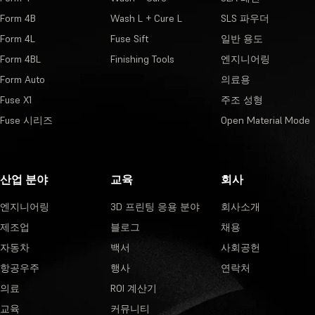
Form 4B
Wash L + Cure L
SLS 파우더
Form 4L
Fuse Sift
일반 용도
Form 4BL
Finishing Tools
엔지니어링
Form Auto
의료용
Fuse X1
주조 성형
Fuse 시리즈
Open Material Mode
산업 분야
교육
회사
엔지니어링
3D 프린팅 응용 분야
회사소개
제조업
블로그
채용
자동차
백서
사회공헌
항공우주
행사
연락처
의료
ROI 계산기
교육
커뮤니티