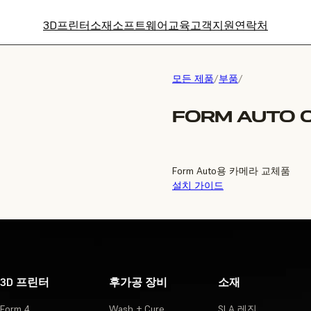
3D프린터
소재
소프트웨어
교육
고객지원
연락처
모든 제품
/
부품
/
FORM AUTO 
Form Auto용 카메라 교체품
설치 가이드
3D 프린터
후가공 장비
소재
Form 4
Wash + Cure
SLA 레진