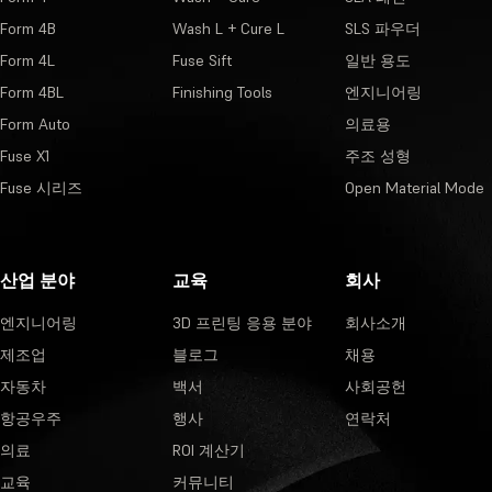
Form 4B
Wash L + Cure L
SLS 파우더
Form 4L
Fuse Sift
일반 용도
Form 4BL
Finishing Tools
엔지니어링
Form Auto
의료용
Fuse X1
주조 성형
Fuse 시리즈
Open Material Mode
산업 분야
교육
회사
엔지니어링
3D 프린팅 응용 분야
회사소개
제조업
블로그
채용
자동차
백서
사회공헌
항공우주
행사
연락처
의료
ROI 계산기
교육
커뮤니티