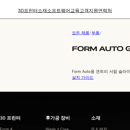
3D프린터
소재
소프트웨어
교육
고객지원
연락처
모든 제품
/
부품
/
FORM AUTO 
Form Auto용 갠트리 서랍 슬
설치 가이드
3D 프린터
후가공 장비
소재
Form 4
Wash + Cure
SLA 레진