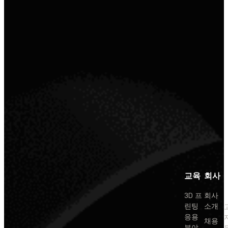
교육
회사
3D 프
회사
린팅
소개
응용
채용
분야