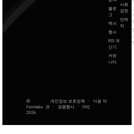
사회
블로
공헌
그
연락
백서
처
행사
ROI 계
산기
커뮤
니티
©
개인정보 보호정책
·
이용 약
Formlabs
관
·
경품행사
·
FAQ
2026