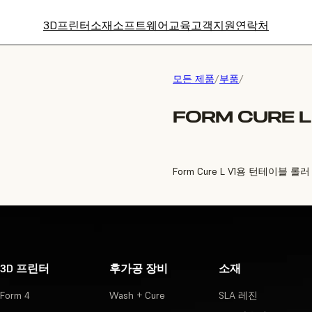
3D프린터
소재
소프트웨어
교육
고객지원
연락처
모든 제품
/
부품
/
FORM CURE L
Form Cure L V1용 턴테이블 롤
3D 프린터
후가공 장비
소재
Form 4
Wash + Cure
SLA 레진