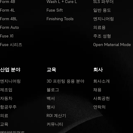
Form 4B
Wash L + Cure L
SLS 파우더
Form 4L
Fuse Sift
일반 용도
Form 4BL
Finishing Tools
엔지니어링
Form Auto
의료용
Fuse X1
주조 성형
Fuse 시리즈
Open Material Mode
산업 분야
교육
회사
엔지니어링
3D 프린팅 응용 분야
회사소개
제조업
블로그
채용
자동차
백서
사회공헌
항공우주
행사
연락처
의료
ROI 계산기
교육
커뮤니티
엔터테인먼트