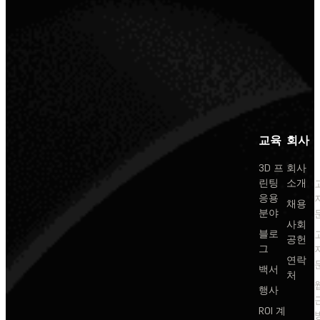
교육
회사
3D 프
회사
린팅
소개
응용
채용
분야
사회
블로
공헌
그
연락
백서
처
행사
ROI 계