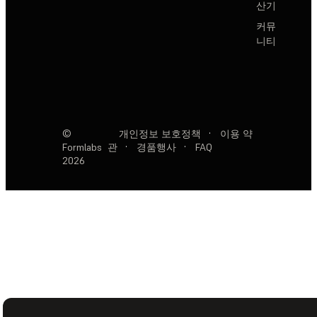
산기
커뮤
니티
©
개인정보 보호정책
·
이용 약
Formlabs
관
·
경품행사
·
FAQ
2026