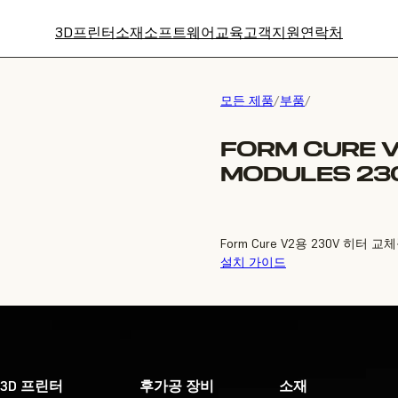
3D프린터
소재
소프트웨어
교육
고객지원
연락처
모든 제품
/
부품
/
FORM CURE 
MODULES 23
Form Cure V2용 230V 히터
설치 가이드
3D 프린터
후가공 장비
소재