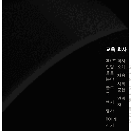
교육
회사
3D 프
회사
린팅
소개
응용
채용
분야
사회
블로
공헌
그
연락
백서
처
행사
ROI 계
산기