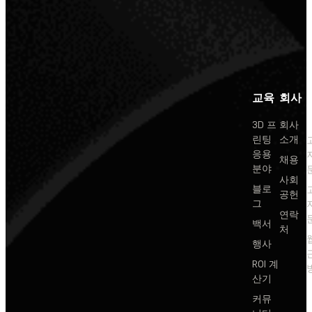
교육
회사
3D 프
회사
린팅
소개
응용
채용
분야
사회
블로
공헌
그
연락
백서
처
행사
ROI 계
산기
커뮤