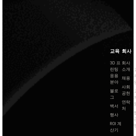
교육
회사
3D 프
회사
린팅
소개
응용
채용
분야
사회
블로
공헌
그
연락
백서
처
행사
ROI 계
산기