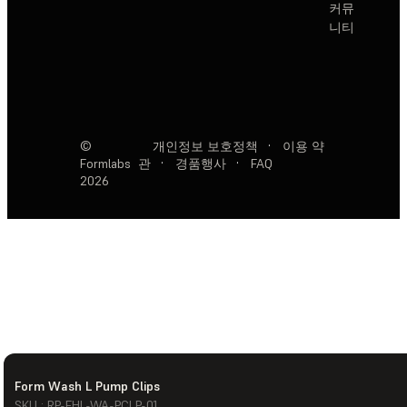
커뮤
니티
©
개인정보 보호정책
·
이용 약
Formlabs
관
·
경품행사
·
FAQ
2026
Form Wash L Pump Clips
SKU : RP-FHL-WA-PCLP-01