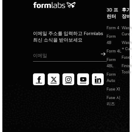
3D 프
후가
린터
장비
Form 4
Wash
이메일 주소를 입력하고 Formlabs
Cure
Form
최신 소식을 받아보세요
4B
Wash
+ Cur
Form 4L
가입
Fuse 
Form
4BL
Finis
Tools
Form
Auto
Fuse X1
Fuse 시
리즈