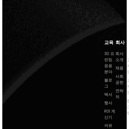
교육
회사
3D 프
회사
린팅
소개
응용
채용
분야
사회
블로
공헌
그
연락
백서
처
행사
ROI 계
산기
커뮤