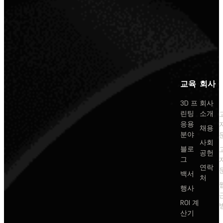
교육
회사
3D 프
회사
린팅
소개
응용
채용
분야
사회
블로
공헌
그
연락
백서
처
행사
ROI 계
산기