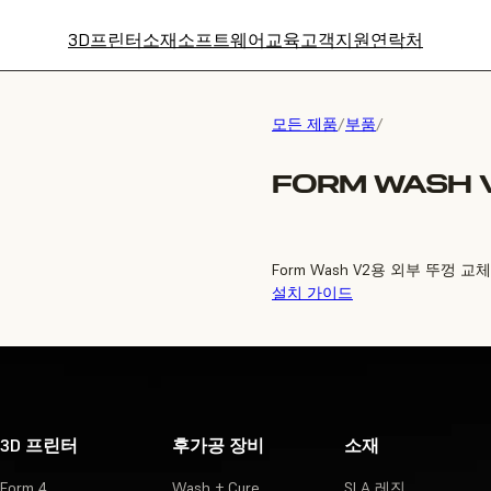
3D프린터
소재
소프트웨어
교육
고객지원
연락처
모든 제품
/
부품
/
FORM WASH V
Form Wash V2용 외부 뚜껑 교
설치 가이드
3D 프린터
후가공 장비
소재
Form 4
Wash + Cure
SLA 레진