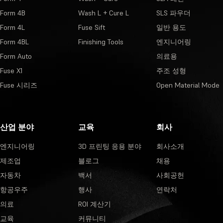
Form 4B
Wash L + Cure L
SLS 파우더
Form 4L
Fuse Sift
일반 용도
Form 4BL
Finishing Tools
엔지니어링
Form Auto
의료용
Fuse X1
주조 성형
Fuse 시리즈
Open Material Mode
산업 분야
교육
회사
엔지니어링
3D 프린팅 응용 분야
회사소개
제조업
블로그
채용
자동차
백서
사회공헌
항공우주
행사
연락처
의료
ROI 계산기
교육
커뮤니티