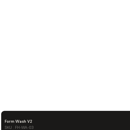
Form Wash V2
SKU : FH-WA-03