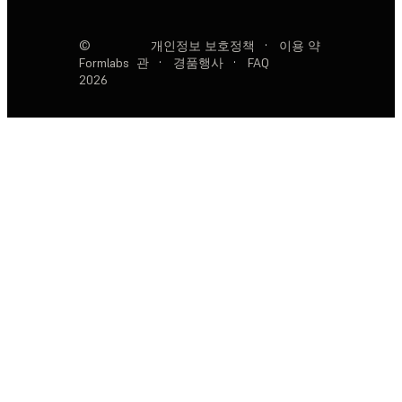
©
개인정보 보호정책
·
이용 약
Formlabs
관
·
경품행사
·
FAQ
2026