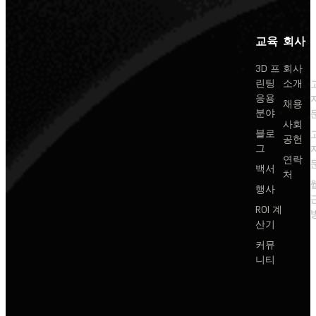
교육
회사
3D 프
회사
린팅
소개
응용
채용
분야
사회
블로
공헌
그
연락
백서
처
행사
ROI 계
산기
커뮤
니티