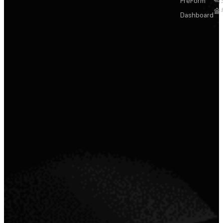
팩
PreForm
솔
Dashboard