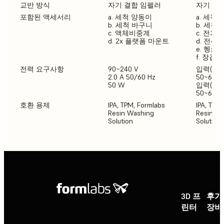
교반 방식
자기 결합 임펠러
자기 결
포함된 액세서리
a. 세척 양동이
a. 세척
b. 세척 바구니
b. 세척
c. 액체비중계
c. 전기
d. 2x 플랫폼 마운트
d. 전선
e. 헹굼 
f. 장갑
전력 요구사항
90~240 V
입력(NA) 
2.0 A 50/60 Hz
50~60Hz,
50 W
입력(EU) 
50~60Hz,
호환 용제
IPA, TPM, Formlabs
IPA, TPM
Resin Washing
Resin W
Solution
Solution
3D 프
후가
린터
장비