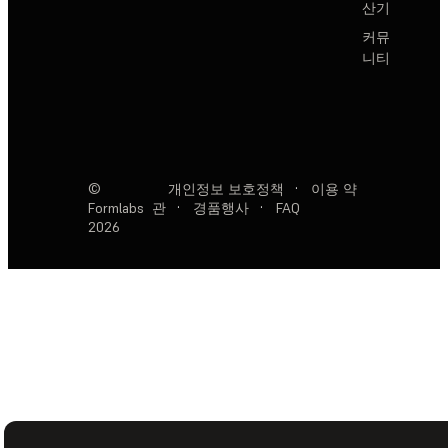
산기
커뮤
니티
©
개인정보 보호정책
·
이용 약
Formlabs
관
·
경품행사
·
FAQ
2026