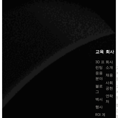
교육
회사
3D 프
회사
린팅
소개
응용
채용
분야
사회
블로
공헌
그
연락
백서
처
행사
ROI 계