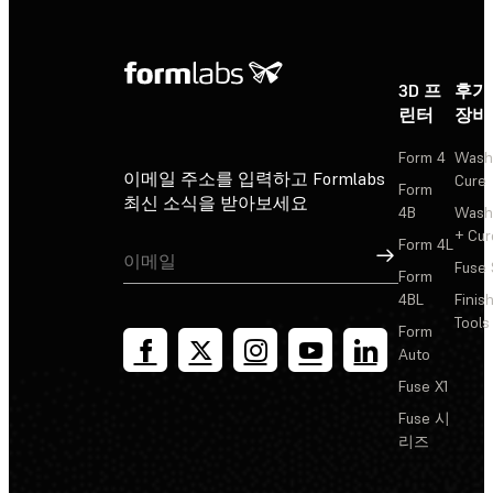
3D 프
후가
린터
장비
Form 4
Wash
이메일 주소를 입력하고 Formlabs
Cure
Form
최신 소식을 받아보세요
4B
Wash
+ Cur
Form 4L
가입
Fuse 
Form
4BL
Finis
Tools
Form
Auto
Fuse X1
Fuse 시
리즈