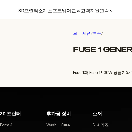
3D프린터
소재
소프트웨어
교육
고객지원
연락처
모든 제품
/
부품
/
FUSE 1 GENE
Fuse 1과 Fuse 1+ 30W 
3D 프린터
후가공 장비
소재
Form 4
Wash + Cure
SLA 레진