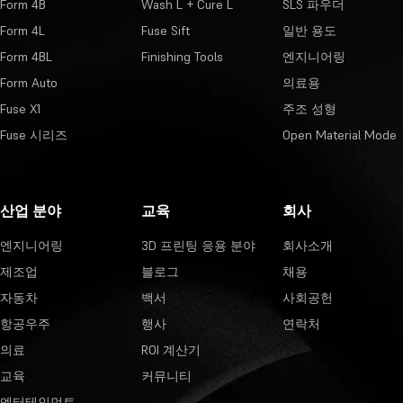
Form 4B
Wash L + Cure L
SLS 파우더
Form 4L
Fuse Sift
일반 용도
Form 4BL
Finishing Tools
엔지니어링
Form Auto
의료용
Fuse X1
주조 성형
Fuse 시리즈
Open Material Mode
산업 분야
교육
회사
엔지니어링
3D 프린팅 응용 분야
회사소개
제조업
블로그
채용
자동차
백서
사회공헌
항공우주
행사
연락처
의료
ROI 계산기
교육
커뮤니티
엔터테인먼트