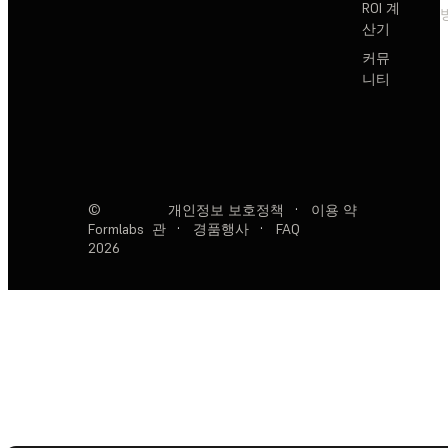
ROI 계
산기
커뮤
니티
©
개인정보 보호정책
·
이용 약
Formlabs
관
·
경품행사
·
FAQ
2026