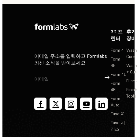
3D 프
후가
린터
장비
Form 4
Wash
이메일 주소를 입력하고 Formlabs
Cure
Form
최신 소식을 받아보세요
4B
Wash
+ Cur
Form 4L
가입
Fuse 
Form
4BL
Finis
Tools
Form
Auto
Fuse X1
Fuse 시
리즈