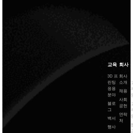
교육
회사
3D 프
회사
린팅
소개
응용
채용
분야
사회
블로
공헌
그
연락
백서
처
행사