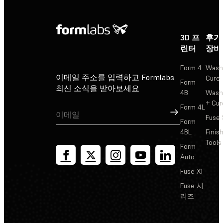
3D 프
후가
린터
장비
Form 4
Wash
이메일 주소를 입력하고 Formlabs
Cure
Form
최신 소식을 받아보세요
4B
Wash
+ Cur
Form 4L
가입
Fuse 
Form
4BL
Finis
Tools
Form
Auto
Fuse X1
Fuse 시
리즈