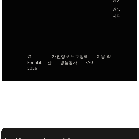
산기
커뮤
니티
©
개인정보 보호정책
·
이용 약
Formlabs
관
·
경품행사
·
FAQ
2026