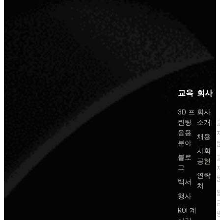
교육
회사
3D 프
회사
린팅
소개
응용
채용
분야
사회
블로
공헌
그
연락
백서
처
행사
ROI 계