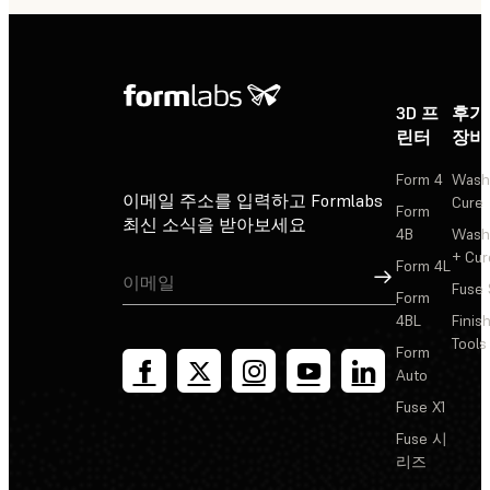
3D 프
후가
린터
장비
Form 4
Wash
이메일 주소를 입력하고 Formlabs
Cure
Form
최신 소식을 받아보세요
4B
Wash
+ Cur
Form 4L
가입
Fuse 
Form
4BL
Finis
Tools
Form
Auto
Fuse X1
Fuse 시
리즈