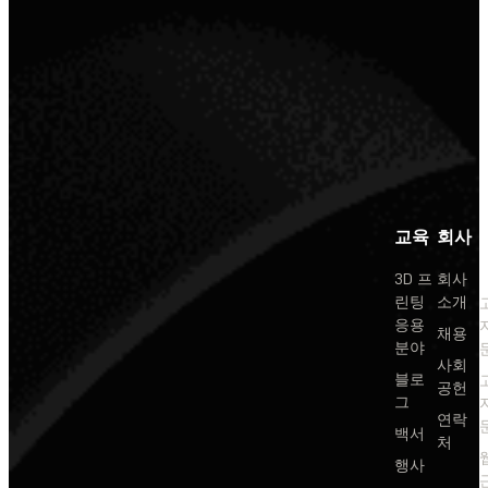
교육
회사
3D 프
회사
린팅
소개
응용
채용
분야
사회
블로
공헌
그
연락
백서
처
행사