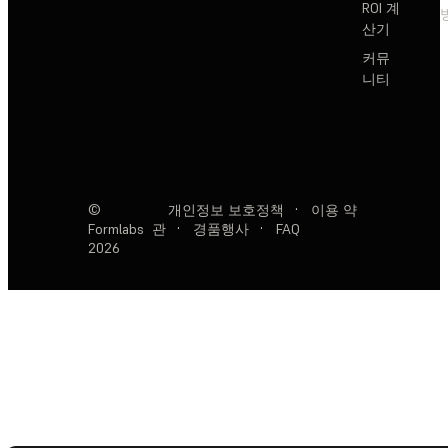
ROI 계
산기
커뮤
니티
©
개인정보 보호정책
·
이용 약
Formlabs
관
·
경품행사
·
FAQ
2026