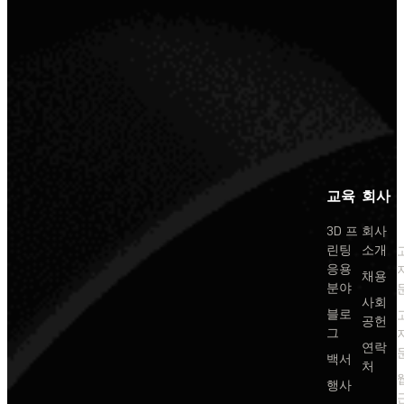
교육
회사
3D 프
회사
린팅
소개
응용
채용
분야
사회
블로
공헌
그
연락
백서
처
행사