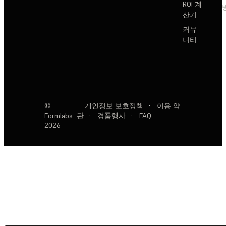
ROI 계
산기
커뮤
니티
©
개인정보 보호정책
·
이용 약
Formlabs
관
·
경품행사
·
FAQ
2026