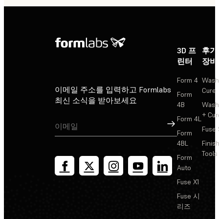
3D 프
후가
린터
장비
Form 4
Wash
이메일 주소를 입력하고 Formlabs
Cure
Form
최신 소식을 받아보세요
4B
Wash
+ Cur
Form 4L
가입
Fuse 
Form
4BL
Finis
Tools
Form
Auto
Fuse X1
Fuse 시
리즈