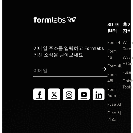
3D 프
후가
린터
장비
Form 4
Wash
이메일 주소를 입력하고 Formlabs
Cure
Form
최신 소식을 받아보세요
4B
Wash
+ Cur
Form 4L
가입
Fuse 
Form
4BL
Finis
Tools
Form
Auto
Fuse X1
Fuse 시
리즈