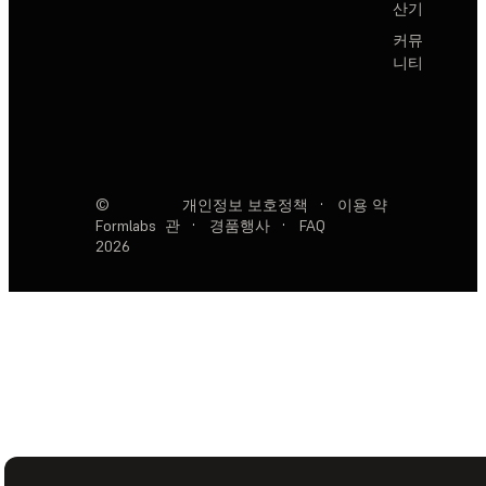
산기
커뮤
니티
©
개인정보 보호정책
·
이용 약
Formlabs
관
·
경품행사
·
FAQ
2026