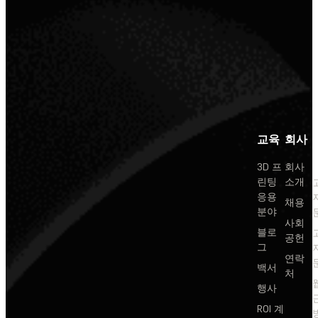
교육
회사
3D 프
회사
린팅
소개
응용
채용
분야
사회
블로
공헌
그
연락
백서
처
행사
ROI 계