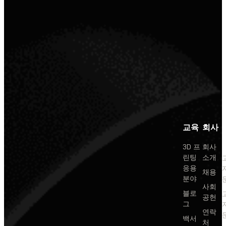
교육
회사
3D 프
회사
린팅
소개
응용
채용
분야
사회
블로
공헌
그
연락
백서
처