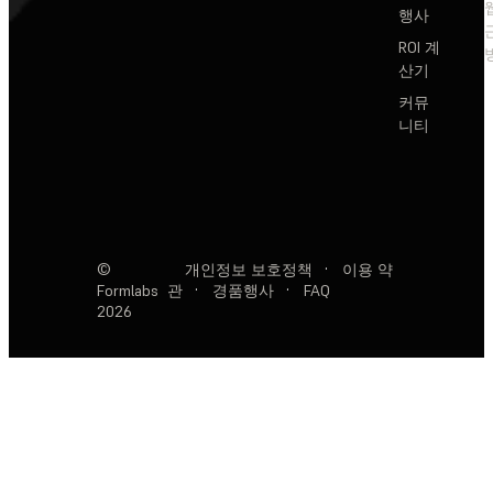
행사
ROI 계
산기
커뮤
니티
©
개인정보 보호정책
·
이용 약
Formlabs
관
·
경품행사
·
FAQ
2026