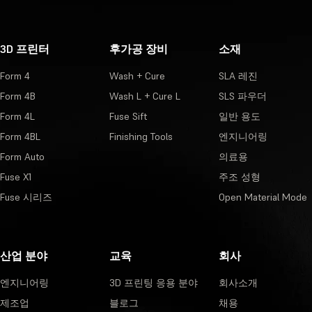
3D 프린터
후가공 장비
소재
Form 4
Wash + Cure
SLA 레진
Form 4B
Wash L + Cure L
SLS 파우더
Form 4L
Fuse Sift
일반 용도
Form 4BL
Finishing Tools
엔지니어링
Form Auto
의료용
Fuse X1
주조 성형
Fuse 시리즈
Open Material Mode
산업 분야
교육
회사
엔지니어링
3D 프린팅 응용 분야
회사소개
제조업
블로그
채용