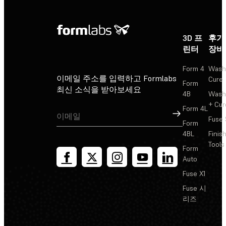
3D 프
후가
린터
장비
Form 4
Wash
이메일 주소를 입력하고 Formlabs
Cure
Form
최신 소식을 받아보세요
4B
Wash
+ Cur
Form 4L
가입
Fuse 
Form
4BL
Finis
Tools
Form
Auto
Fuse X1
Fuse 시
리즈