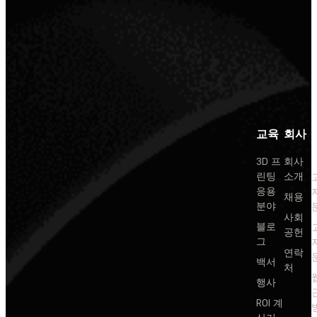
교육
회사
3D 프
회사
린팅
소개
응용
채용
분야
사회
블로
공헌
그
연락
백서
처
행사
ROI 계