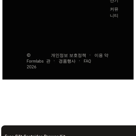
산기
커뮤
니티
©
개인정보 보호정책
·
이용 약
Formlabs
관
·
경품행사
·
FAQ
2026