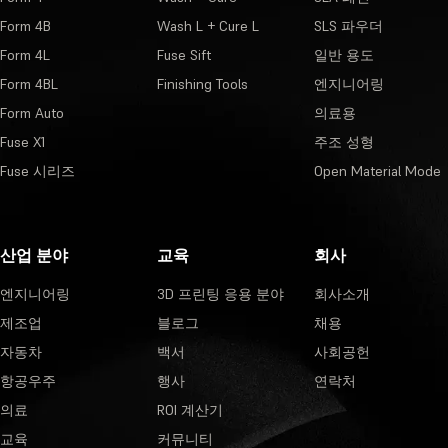
Form 4B
Wash L + Cure L
SLS 파우더
Form 4L
Fuse Sift
일반 용도
Form 4BL
Finishing Tools
엔지니어링
Form Auto
의료용
Fuse X1
주조 성형
Fuse 시리즈
Open Material Mode
산업 분야
교육
회사
엔지니어링
3D 프린팅 응용 분야
회사소개
제조업
블로그
채용
자동차
백서
사회공헌
항공우주
행사
연락처
의료
ROI 계산기
교육
커뮤니티