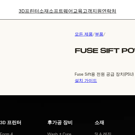
3D프린터
소재
소프트웨어
교육
고객지원
연락처
모든 제품
/
부품
/
FUSE SIFT P
Fuse Sift용 전원 공급 장치(PS
설치 가이드
3D 프린터
후가공 장비
소재
Form 4
Wash + Cure
SLA 레진