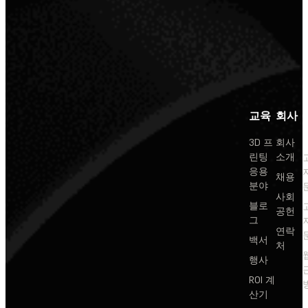
교육
회사
3D 프
회사
린팅
소개
응용
채용
분야
사회
블로
공헌
그
연락
백서
처
행사
ROI 계
산기