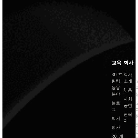
교육
회사
3D 프
회사
린팅
소개
응용
채용
분야
사회
블로
공헌
그
연락
백서
처
행사
ROI 계