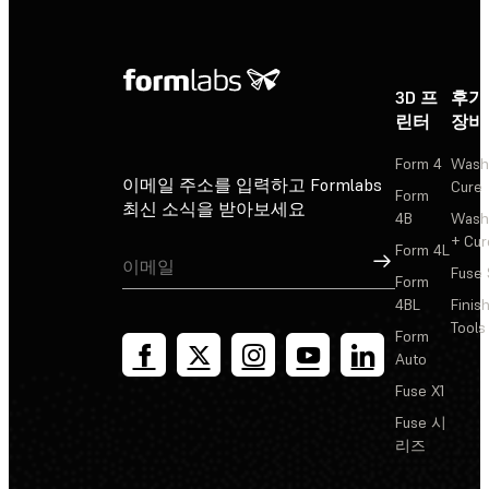
3D 프
후가
린터
장비
Form 4
Wash
이메일 주소를 입력하고 Formlabs
Cure
Form
최신 소식을 받아보세요
4B
Wash
+ Cur
Form 4L
가입
Fuse 
Form
4BL
Finis
Tools
Form
Auto
Fuse X1
Fuse 시
리즈