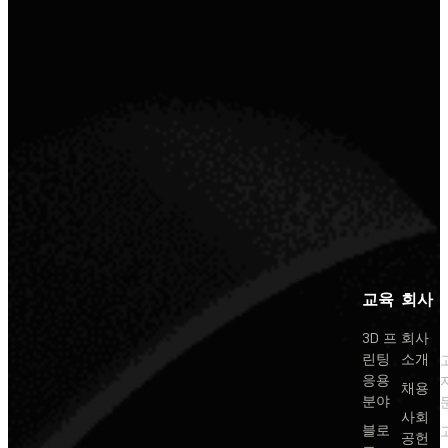
교육
회사
3D 프
회사
린팅
소개
응용
채용
분야
사회
블로
공헌