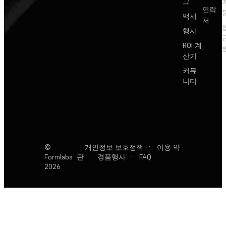
그
연락
백서
처
행사
ROI 계
산기
커뮤
니티
©
개인정보 보호정책
·
이용 약
Formlabs
관
·
경품행사
·
FAQ
2026