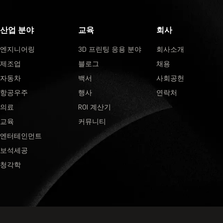
산업 분야
교육
회사
엔지니어링
3D 프린팅 응용 분야
회사소개
제조업
블로그
채용
자동차
백서
사회공헌
항공우주
행사
연락처
의료
ROI 계산기
교육
커뮤니티
엔터테인먼트
보석세공
청각학