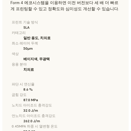
Form 4 에코시스템을 이용하면 이전 버전보다 세 배 더 빠르
게 프린팅할 수 있고 정확도와 심미성도 개선할 수 있습니다.
프린트 기술 방식
SLA
카테고리
일반 용도, 치의료
최소 레이어 두께
50μm
색상
베이지색, 무광택
응용 분야
치의료
파단 시 연신율
8.6 %
굽힘 강도
87.0 MPa
노치드 아이조드 충격강도
32.0 J/m
언노치드 아이조드 충격강도
262.0 J/m
0.45MPA 하중 시 열변형 온도