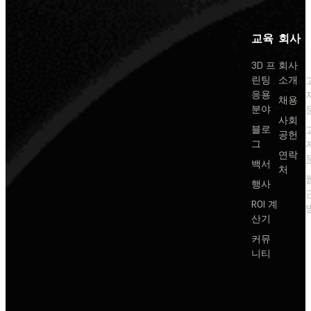
교육
회사
3D 프
회사
린팅
소개
응용
채용
분야
사회
블로
공헌
그
연락
백서
처
행사
ROI 계
산기
커뮤
니티