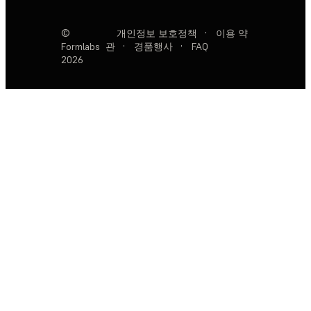
©
개인정보 보호정책
·
이용 약
Formlabs
관
·
경품행사
·
FAQ
2026