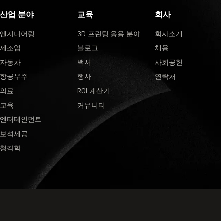
산업 분야
교육
회사
엔지니어링
3D 프린팅 응용 분야
회사소개
제조업
블로그
채용
자동차
백서
사회공헌
항공우주
행사
연락처
의료
ROI 계산기
교육
커뮤니티
엔터테인먼트
보석세공
청각학