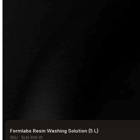
Formlabs Resin Washing Solution (5 L)
© Formlabs
2026
SKU : SLN-RW-01