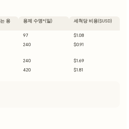
는 용
용제 수명*(일)
세척당 비용($USD)
97
$1.08
240
$0.91
240
$1.69
420
$1.81