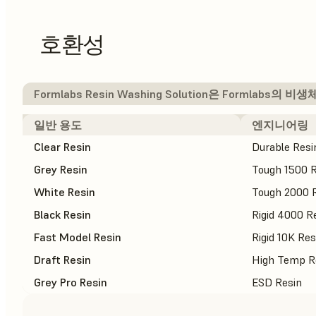
호환성
Formlabs Resin Washing Solution은 Formla
일반 용도
엔지니어링
Clear Resin
Durable Resi
Grey Resin
Tough 1500 R
White Resin
Tough 2000 R
Black Resin
Rigid 4000 R
Fast Model Resin
Rigid 10K Res
Draft Resin
High Temp R
Grey Pro Resin
ESD Resin