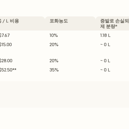
$ / L 비용
포화농도
증발로 손실되
제 분량*
$7.67
10%
1.18 L
$15.00
20%
~ 0 L
$28.00
20%
~ 0 L
$52.50**
35%
~ 0 L