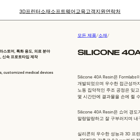
3D프린터
소재
소프트웨어
교육
고객지원
연락처
모든 제품
/
소재
/
SILICONE 40A
라스토머, 특화 용도, 의료 분야
트, 신속 프로토타입 제작
s, customized medical devices
Silicone 40A Resin은 Forml
개발되었으며 우수한 접근성까지 확
노동 집약적인 주조 공정은 잊고
몇 시간만에 결과물을 손에 쥘 수
Silicone 40A Resin은 쇼
말랑말랑하고 잘 구부러지며 내구
실리콘의 우수한 성능과 3D 프린