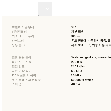
프린트 기술 방식
SLA
생체적합성
피부 접촉
최소 레이어 두께
100μm
카테고리
온도 변화에 반응하지 않음, 엘
응용 분야
제조 보조 도구, 최종 사용 파
권장 응용 분야
Seals and gaskets, wearable
파단 시 연신율
230.0 %
인열 강도
12.0 kN/m
극한 인장 강도
5.0 MPa
100% 신장 시 응력
1.0 MPa
로스 플렉스 피로 특성
500000.0 cycles
쇼어 경도
40.0 A