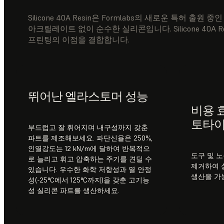
Silicone 40A Resin은 Formlabs의 새로운 특허 출원 중인
아크릴레이트 없이 순수한 실리콘입니다. Silicone 40A 
프린팅의 이점을 결합합니다.
뛰어난 엘라스토머 성능
비용 
토타이
부드럽고 잘 휘어지며 내구성까지 갖춘
파트를 제조해보세요. 파단신율은 250%,
인열강도는 12 kN/m에 달하여 반복적으
도구 및 
로 늘리고 휘고 압축하는 주기를 견딜 수
제거하여 
있습니다. 우수한 화학 저항성과 열 안정
생산을 가
성(-25°C에서 125°C까지)을 갖춘 고기능
성 실리콘 파트를 생산하세요.