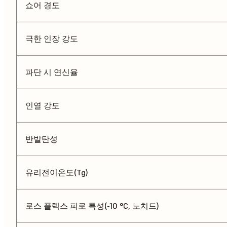
쇼어 경도
극한 인장 강도
파단 시 연신율
인열 강도
반발탄성
유리전이온도(Tg)
로스 플렉스 피로 특성(-10 °C, 노치드)