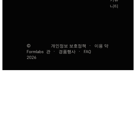
니티
©
개인정보 보호정책
·
이용 약
Formlabs
관
·
경품행사
·
FAQ
2026