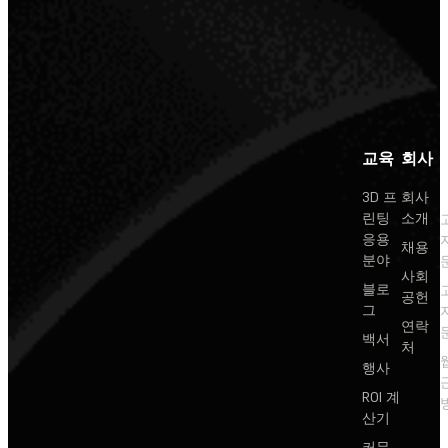
교육
회사
3D 프
회사
린팅
소개
응용
채용
분야
사회
블로
공헌
그
연락
백서
처
행사
ROI 계
산기
커뮤