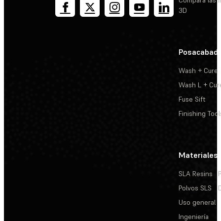
Compara las 
3D
Posacabad
Wash + Cure
Wash L + Cur
Fuse Sift
Finishing Tool
Materiales
SLA Resins
Polvos SLS
Uso general
Ingeniería