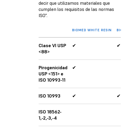
decir que utilizamos materiales que
cumplen los requisitos de las normas
ISO".
BIOMED WHITE RESIN
BIOMED 
Clase VI USP
✔
✔
<88>
Pirogenicidad
✔
USP <151> e
ISO 10993-11
ISO 10993
✔
✔
ISO 18562-
1,-2,-3,-4