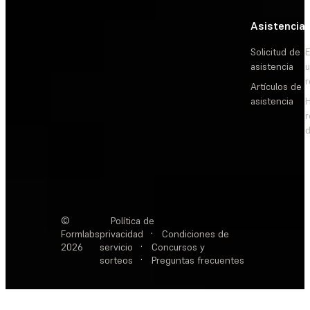
Asistencia
Solicitud de
E
asistencia
Artículos de
asistencia
d
©
Política de
Formlabs
privacidad
·
Condiciones de
2026
servicio
·
Concursos y
sorteos
·
Preguntas frecuentes