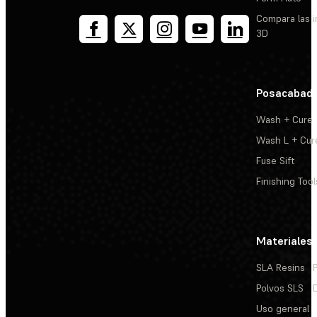
Compara las 
3D
Posacabad
Wash + Cure
Wash L + Cur
Fuse Sift
Finishing Tool
Materiales
SLA Resins
Polvos SLS
Uso general