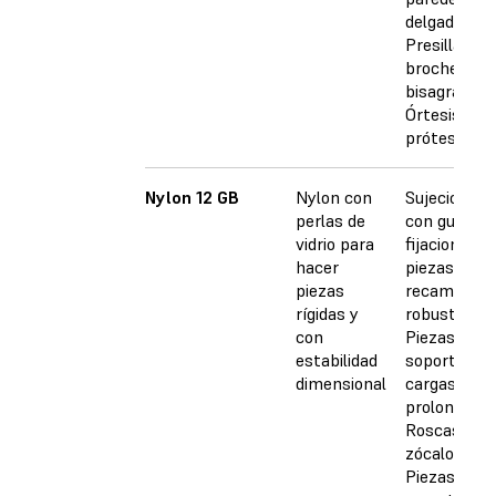
delgadas
Presillas,
broches y
bisagras
Órtesis y
prótesis
Nylon 12 GB
Nylon con
Sujeciones
perlas de
con guía,
vidrio para
fijaciones y
hacer
piezas de
piezas
recambio
rígidas y
robustas
con
Piezas que
estabilidad
soportan
dimensional
cargas
prolongada
Roscas y
zócalos
Piezas