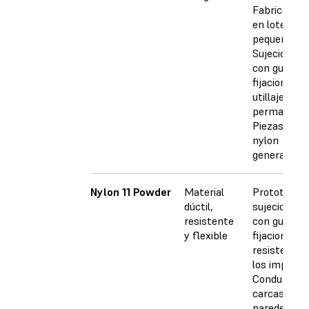
Fabricación
en lotes
pequeños
Sujeciones
con guía,
fijaciones y
utillaje
permanent
Piezas de
nylon
generales
Nylon 11 Powder
Material
Prototipos,
dúctil,
sujeciones
resistente
con guía y
y flexible
fijaciones
resistentes
los impacto
Conductos 
carcasas de
paredes