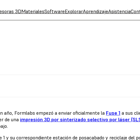
esoras 3D
Materiales
Software
Explorar
Aprendizaje
Asistencia
Con
n año, Formlabs empezó a enviar oficialmente la
Fuse 1
a sus cl
er de una
impresión 3D por sinterizado selectivo por láser (SL
bajo.
 1 y su correspondiente estación de posacabado y reciclaje del po