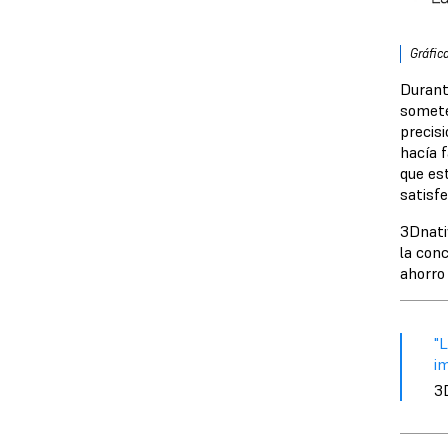
Gráfic
Durant
somete
precis
hacía f
que es
satisfe
3Dnativ
la con
ahorro
"
im
3