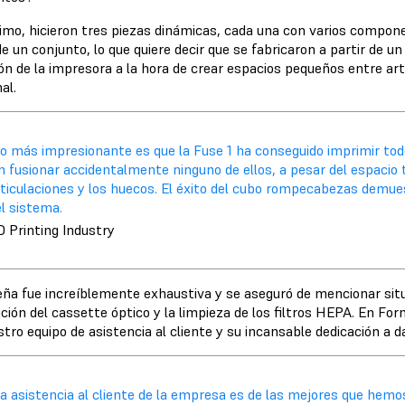
timo, hicieron tres piezas dinámicas, cada una con varios compo
e un conjunto, lo que quiere decir que se fabricaron a partir de u
ión de la impresora a la hora de crear espacios pequeños entre a
nal.
Lo más impresionante es que la Fuse 1 ha conseguido imprimir t
in fusionar accidentalmente ninguno de ellos, a pesar del espaci
ticulaciones y los huecos. El éxito del cubo rompecabezas demues
l sistema.
D Printing Industry
eña fue increíblemente exhaustiva y se aseguró de mencionar si
ción del cassette óptico y la limpieza de los filtros HEPA. En Fo
tro equipo de asistencia al cliente y su incansable dedicación a da
a asistencia al cliente de la empresa es de las mejores que hemos