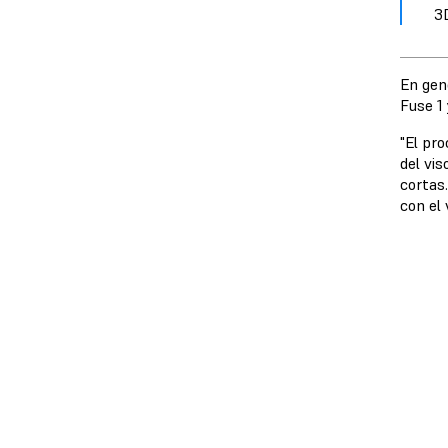
3
En gene
Fuse 1
"El pr
del vi
cortas
con el 