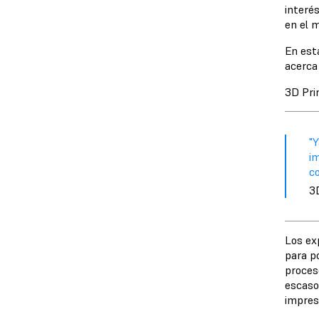
interés
en el 
En est
acerca
3D Pri
"Y
i
c
3
Los exp
para p
proces
escasos
impres