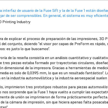
a interfaz de usuario de la Fuse Sift y la de la Fuse 1 están diseñ
jar de ser comprensibles. En general, el sistema es muy eficiente y 
D Printing Industry
ra de explicar el proceso de preparación de las impresiones, 3D Pr
 del conjunto, diciendo "el visor por capas de PreForm es rápido, 
os: es justo lo que buscamos".
ría de la reseña consistía en un análisis cuantitativo y cualitati
e tres piezas estaba formado por trayectorias circulares, diseñad
ión dimensional de la impresora. Gracias a herramientas de medici
 media es solo de 0,0395 mm, lo que es un resultado fantástico". 
n en la industria automovilística y la industria aeroespacial suel
s, imprimieron tres prototipos robustos para piezas automovilísti
o nos sorprende que la Fuse 1 haya vuelto a cumplir las expectativ
ente de unión se imprimieron de forma prácticamente perfecta. 
s de la cámara de impresión, sin que hiciera apenas falta posacab
ntes".