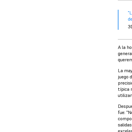
"L
de
3
A la ho
general
querem
La mayo
juego d
precis
típica
utiliza
Despué
fue: "N
compon
salida
excele