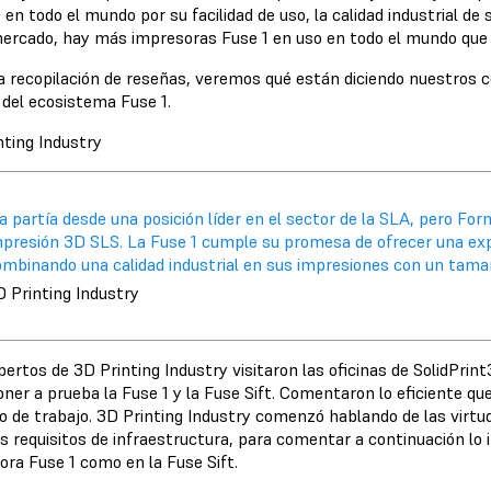
 en todo el mundo por su facilidad de uso, la calidad industrial de 
mercado, hay más impresoras Fuse 1 en uso en todo el mundo que 
a recopilación de reseñas, veremos qué están diciendo nuestros c
 del ecosistema Fuse 1.
nting Industry
a partía desde una posición líder en el sector de la SLA, pero Fo
mpresión 3D SLS. La Fuse 1 cumple su promesa de ofrecer una expe
ombinando una calidad industrial en sus impresiones con un tamañ
D Printing Industry
ertos de 3D Printing Industry visitaron las oficinas de SolidPrin
oner a prueba la Fuse 1 y la Fuse Sift. Comentaron lo eficiente q
o de trabajo. 3D Printing Industry comenzó hablando de las virt
 requisitos de infraestructura, para comentar a continuación lo in
ora Fuse 1 como en la Fuse Sift.