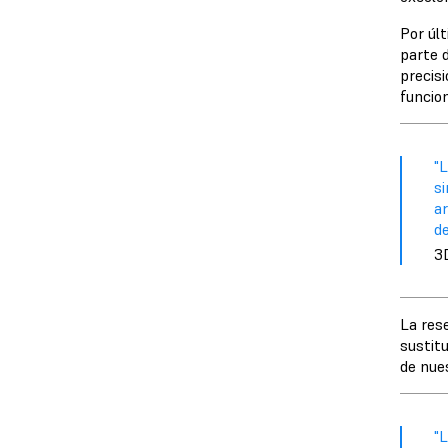
Por úl
parte d
precis
funcio
"
s
ar
de
3
La res
sustitu
de nues
"L