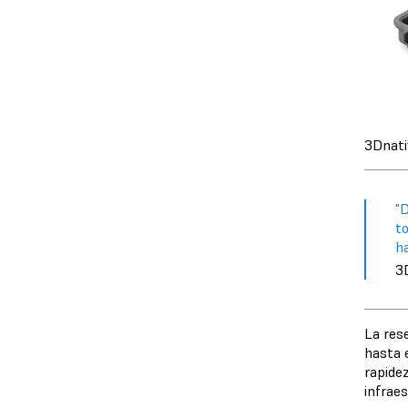
3Dnati
"
to
ha
3
La res
hasta 
rapidez
infrae