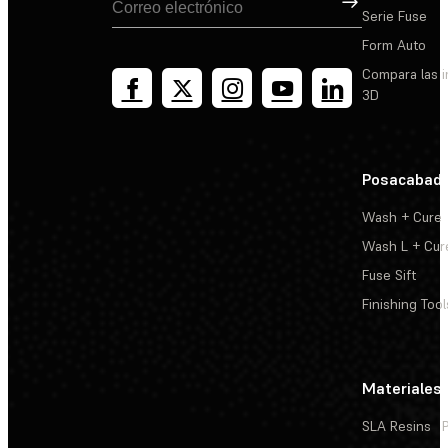
Serie Fuse
Form Auto
Compara las 
3D
Posacabad
Wash + Cure
Wash L + Cur
Fuse Sift
Finishing Tool
Materiales
SLA Resins