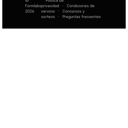
©
Política de
Formlabs
privacidad
·
Condiciones de
2026
servicio
·
Concursos y
sorteos
·
Preguntas frecuentes