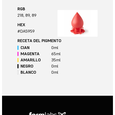
RGB
218, 89, 89
HEX
#DA5959
RECETA DEL PIGMENTO
CIAN
0
ml
MAGENTA
65
ml
AMARILLO
35
ml
NEGRO
0
ml
BLANCO
0
ml