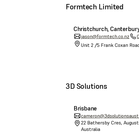
Formtech Limited
Christchurch, Canterbur
jason@formtech.co.nz
Unit 2 /5 Frank Coxan Road
3D Solutions
Brisbane
cameron@3dsolutionsaustr
22 Bathersby Cres, August
Australia