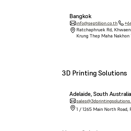
Bangkok
info@septillion.co.th
+6
Ratchaphruek Rd, Khwaeng
Krung Thep Maha Nakhon 
3D Printing Solutions
Adelaide, South Australi
sales@3dprintingsolutions
1 / 1265 Main North Road, 