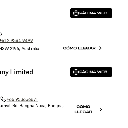
PÁGINA WEB
s
+61 2 9584 9499
NSW 2196, Australia
CÓMO LLEGAR
any Limited
PÁGINA WEB
+66 953656871
umvit Rd. Bangna Nuea, Bangna,
CÓMO
LLEGAR