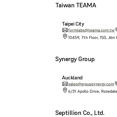
Taiwan TEAMA
Taipei City
formlabs@teama.com.tw
10459, 7th Floor, 150, Jilin
Synergy Group
Auckland
sales@groupsynergy.com
6/31 Apollo Drive, Roseda
Septillion Co., Ltd.