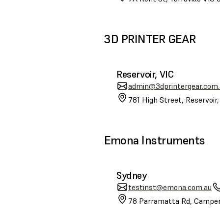
3D PRINTER GEAR
Reservoir, VIC
admin@3dprintergear.com.
781 High Street, Reservoir
Emona Instruments
Sydney
testinst@emona.com.au
78 Parramatta Rd, Camper