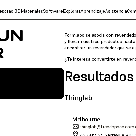
esoras 3D
Materiales
Software
Explorar
Aprendizaje
Asistencia
Con
UN
Formlabs se asocia con revendedore
y llevar nuestros productos hasta 
R
encontrar un revendedor que se aj
¿Te interesa convertirte en reve
Resultados
ología
SLA
Thinglab
Melbourne
thinglab@freedspace.com.
7A Kent St, Yarraville VIC 