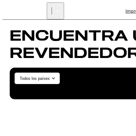
Impr
ENCUENTRA 
REVENDEDO
General/Industrial
Odont
Todos los países
SLS (Fuse 1+)
SLS (Fuse X1)