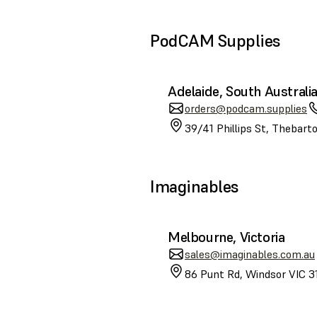
PodCAM Supplies
Adelaide, South Australi
orders@podcam.supplies
39/41 Phillips St, Thebart
Imaginables
Melbourne, Victoria
sales@imaginables.com.au
86 Punt Rd, Windsor VIC 31