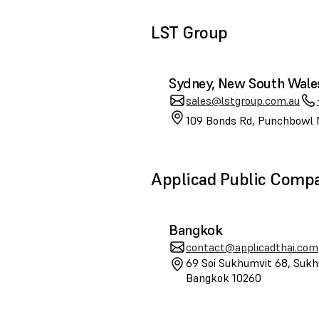
LST Group
Sydney, New South Wale
sales@lstgroup.com.au
109 Bonds Rd, Punchbowl 
Applicad Public Comp
Bangkok
contact@applicadthai.com
69 Soi Sukhumvit 68, Sukh
Bangkok 10260