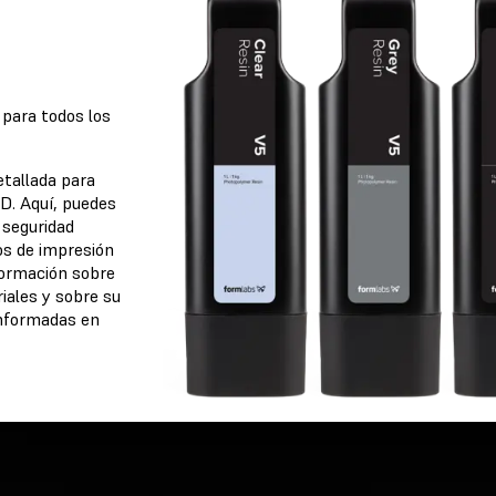
 para todos los
etallada para
D. Aquí, puedes
 seguridad
os de impresión
ormación sobre
 de
iales y sobre su
el
informadas en