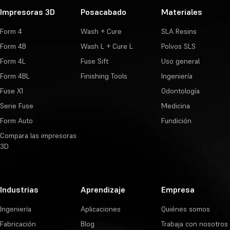
Impresoras 3D
Posacabado
Materiales
Form 4
Wash + Cure
SLA Resins
Form 4B
Wash L + Cure L
Polvos SLS
Form 4L
Fuse Sift
Uso general
Form 4BL
Finishing Tools
Ingeniería
Fuse X1
Odontología
Serie Fuse
Medicina
Form Auto
Fundición
Compara las impresoras
3D
Industrias
Aprendizaje
Empresa
Ingeniería
Aplicaciones
Quiénes somos
Fabricación
Blog
Trabaja con nosotros