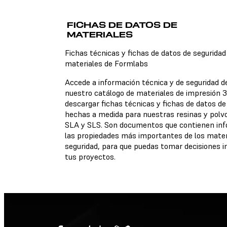
Fichas técnicas
FICHAS DE DATOS DE
MATERIALES
No hay una ficha técnica
disponible para el material
Fichas técnicas y fichas de datos de seguridad
elegido.
materiales de Formlabs
Accede a información técnica y de seguridad d
nuestro catálogo de materiales de impresión 3
descargar fichas técnicas y fichas de datos de
Fichas de datos de
hechas a medida para nuestras resinas y polv
seguridad
SLA y SLS. Son documentos que contienen inf
No hay una ficha de datos
las propiedades más importantes de los mater
seguridad disponible para 
seguridad, para que puedas tomar decisiones 
material elegido.
tus proyectos.