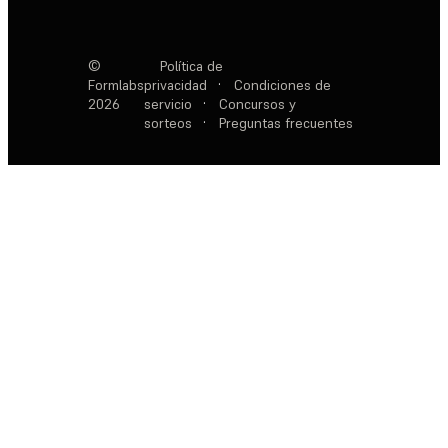
©
Política de
Formlabs
privacidad
·
Condiciones de
2026
servicio
·
Concursos y
sorteos
·
Preguntas frecuentes