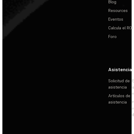
Blog
Resources
Eventos
Calcula el ROI
Foro
Asistencia
Solicitud de
E
asistencia
Artículos de
asistencia
d