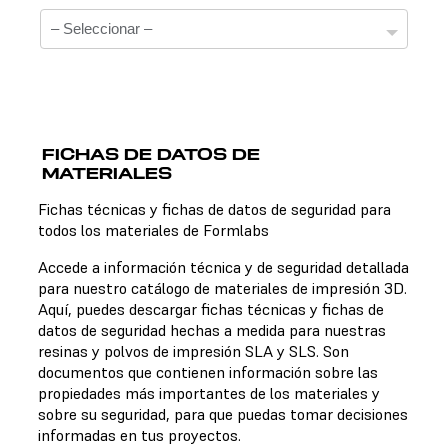
FICHAS DE DATOS DE
MATERIALES
Fichas técnicas
Fichas técnicas y fichas de datos de seguridad para
todos los materiales de Formlabs
No hay una ficha técnica disponible para el material
elegido.
Accede a información técnica y de seguridad detallada
para nuestro catálogo de materiales de impresión 3D.
Aquí, puedes descargar fichas técnicas y fichas de
datos de seguridad hechas a medida para nuestras
Fichas de datos de seguridad
resinas y polvos de impresión SLA y SLS. Son
documentos que contienen información sobre las
No hay una ficha de datos de seguridad disponible para
propiedades más importantes de los materiales y
el material elegido.
sobre su seguridad, para que puedas tomar decisiones
informadas en tus proyectos.